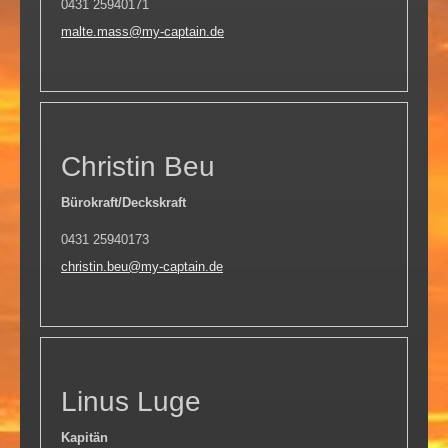
0431 25940171
malte.mass@my-captain.de
Christin Beu
Bürokraft/Deckskraft
0431 25940173
christin.beu@my-captain.de
Linus Luge
Kapitän