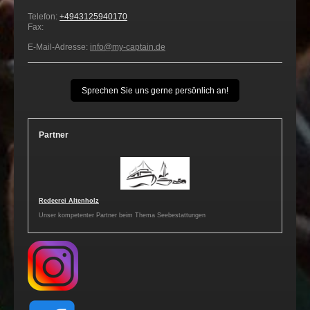
Telefon:
+4943125940170
Fax:
E-Mail-Adresse:
info@my-captain.de
Sprechen Sie uns gerne persönlich an!
Partner
Redeerei Altenholz
Unser kompetenter Partner beim Thema Seebestattungen