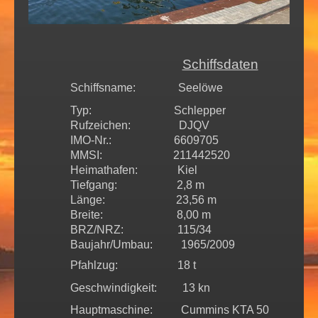
Schiffsdaten
Schiffsname: Seelöwe
Typ: Schlepper
Rufzeichen: DJQV
IMO-Nr.: 6609705
MMSI: 211442520
Heimathafen: Kiel
Tiefgang: 2,8 m
Länge: 23,56 m
Breite: 8,00 m
BRZ/NRZ: 115/34
Baujahr/Umbau: 1965/2009
Pfahlzug: 18 t
Geschwindigkeit: 13 kn
Hauptmaschine: Cummins KTA 50